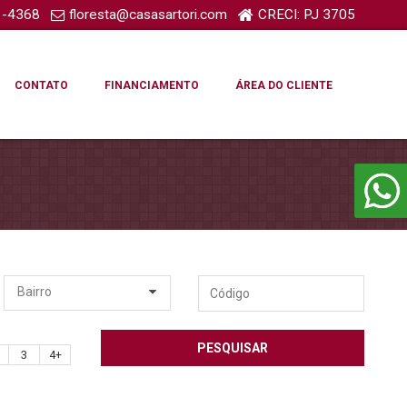
1-4368
floresta@casasartori.com
CRECI: PJ 3705
CONTATO
FINANCIAMENTO
ÁREA DO CLIENTE
Código
Bairro
PESQUISAR
3
4+