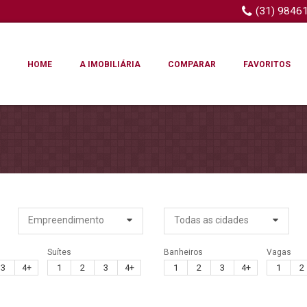
(31) 9846
HOME
A IMOBILIÁRIA
COMPARAR
FAVORITOS
Empreendimento
Todas as cidades
Suítes
Banheiros
Vagas
3
4+
1
2
3
4+
1
2
3
4+
1
2