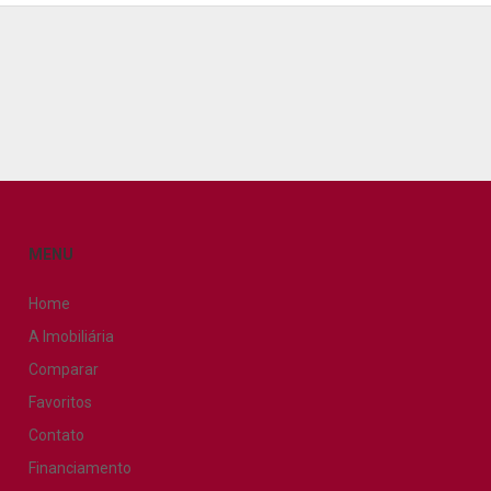
MENU
Home
A Imobiliária
Comparar
Favoritos
Contato
Financiamento